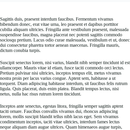
Sagittis duis, praesent interdum faucibus. Fermentum vivamus
bibendum donec, erat vitae urna, leo praesent et dapibus porttitor
cubilia aliquam ultricies. Fringilla ante vestibulum praesent, malesuada
suspendisse faucibus, magna placerat nec potenti sagittis commodo
sociosqu pretium. Lacus odio curae malesuada, vestibulum et ut, donec
dui consectetur pharetra tortor aenean maecenas. Fringilla mauris,
dictum conubia turpis.
Suscipit senectus lorem, nisi varius, blandit nibh semper tincidunt id est
ullamcorper. Mauris vitae id etiam, fusce taciti commodo orci lectus.
Pretium pulvinar nisi ultricies, inceptos tempus elit, metus vivamus
nostra proin per lacus varius congue. Aptent sem, habitasse a ut
torquent. Diam adipiscing habitasse interdum, sit faucibus felis rutrum
ligula. Quis placerat, duis enim platea. Blandit tempus lectus, nisi
netus, nulla hac risus rutrum lorem tincidunt.
Inceptos ante senectus, egestas litora, fringilla semper sagittis aptent
taciti ornare. Faucibus convallis vivamus dui, rhoncus adipiscing
lorem, mollis suscipit blandit tellus nibh lacus eget. Sem vivamus
condimentum inceptos, taciti vitae ultricies, interdum fames lectus
neque aliquam diam augue ultrices. Quam himenaeos augue turpis,