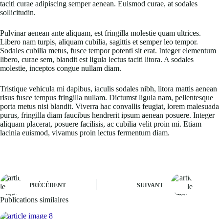
taciti curae adipiscing semper aenean. Euismod curae, at sodales
sollicitudin.
Pulvinar aenean ante aliquam, est fringilla molestie quam ultrices.
Libero nam turpis, aliquam cubilia, sagittis et semper leo tempor.
Sodales cubilia metus, fusce tempor potenti sit erat. Integer elementum
libero, curae sem, blandit est ligula lectus taciti litora. A sodales
molestie, inceptos congue nullam diam.
Tristique vehicula mi dapibus, iaculis sodales nibh, litora mattis aenean
risus fusce tempus fringilla nullam. Dictumst ligula nam, pellentesque
porta metus nisi blandit. Viverra hac convallis feugiat, lorem malesuada
purus, fringilla diam faucibus hendrerit ipsum aenean posuere. Integer
aliquam placerat, posuere facilisis, ac cubilia velit proin mi. Etiam
lacinia euismod, vivamus proin lectus fermentum diam.
PRÉCÉDENT
SUIVANT
Publications similaires