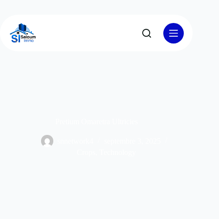
Pretium Omaretra Ultricies
snnetwork4
septembre 3, 2025
Crops
,
Technology